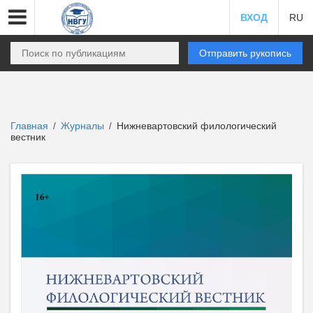
ВХОД
RU
Отправить рукопись
Главная
Журналы
Нижневартовский филологический
/
/
вестник