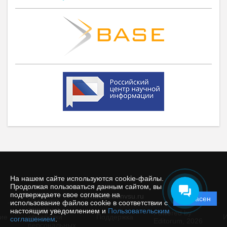
На нашем сайте используются cookie-файлы.
Продолжая пользоваться данным сайтом, вы
подтверждаете свое согласие на
© filvestnik.nvsu.ru
Согласен
Политика
использование файлов cookie в соответствии с
защиты и
настоящим уведомлением и
Пользовательским
Powered by
ие
обработки
Поддержка
И
соглашением
.
Editorum,
2026
персональных