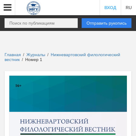
ВХОД
RU
Отправить рукопись
Главная
Журналы
Нижневартовский филологический
/
/
вестник
Номер 1
/