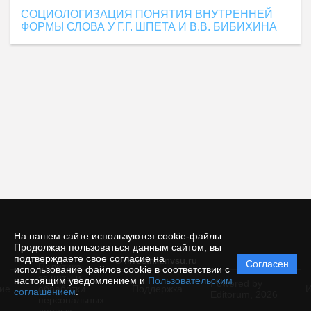
СОЦИОЛОГИЗАЦИЯ ПОНЯТИЯ ВНУТРЕННЕЙ
ФОРМЫ СЛОВА У Г.Г. ШПЕТА И В.В. БИБИХИНА
На нашем сайте используются cookie-файлы.
Продолжая пользоваться данным сайтом, вы
подтверждаете свое согласие на
© filvestnik.nvsu.ru
Согласен
Политика
использование файлов cookie в соответствии с
защиты и
настоящим уведомлением и
Пользовательским
Powered by
ие
обработки
Поддержка
И
соглашением
.
Editorum,
2026
персональных