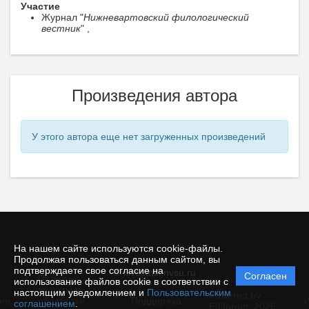
Участие
Журнал "
Нижневартовский филологический
вестник
" ,
Произведения автора
У этого автора еще нет загруженных произведений
На нашем сайте используются cookie-файлы.
Продолжая пользоваться данным сайтом, вы
подтверждаете свое согласие на
© filvestnik.nvsu.ru
Согласен
Политика
использование файлов cookie в соответствии с
защиты и
настоящим уведомлением и
Пользовательским
Powered by
ие
обработки
Поддержка
И
соглашением
.
Editorum,
2026