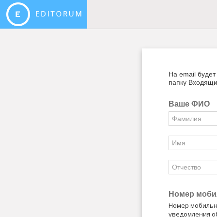
На email буде
папку Входящи
Ваше ФИО
Номер моби
Номер мобильно
уведомления о