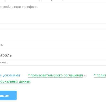
пароль
 с условиями
* пользовательского соглашения
* поли
и
рсональных данных
ация