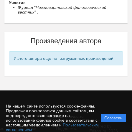
Участие
Журнал "
Нижневартовский филологический
вестник
" ,
Произведения автора
У этого автора еще нет загруженных произведений
На нашем сайте используются cookie-файлы.
Продолжая пользоваться данным сайтом, вы
подтверждаете свое согласие на
© filvestnik.nvsu.ru
Согласен
Политика
использование файлов cookie в соответствии с
защиты и
настоящим уведомлением и
Пользовательским
Powered by
ие
обработки
Поддержка
И
соглашением
.
Editorum,
2026