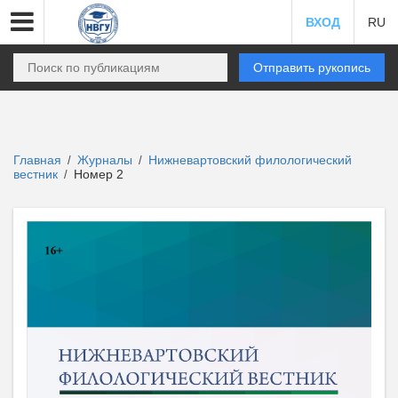
ВХОД
RU
Отправить рукопись
Главная
Журналы
Нижневартовский филологический
/
/
вестник
Номер 2
/