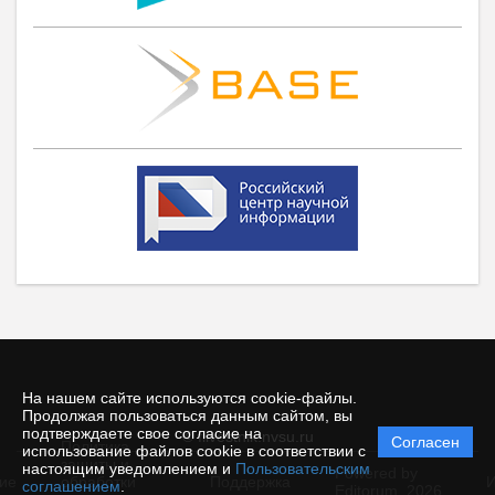
На нашем сайте используются cookie-файлы.
Продолжая пользоваться данным сайтом, вы
подтверждаете свое согласие на
© filvestnik.nvsu.ru
Согласен
Политика
использование файлов cookie в соответствии с
защиты и
настоящим уведомлением и
Пользовательским
Powered by
ие
обработки
Поддержка
И
соглашением
.
Editorum,
2026