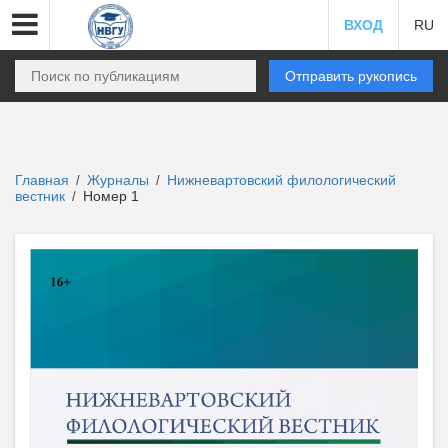
ВХОД
RU
Отправить рукопись
Главная
Журналы
Нижневартовский филологический
/
/
вестник
Номер 1
/