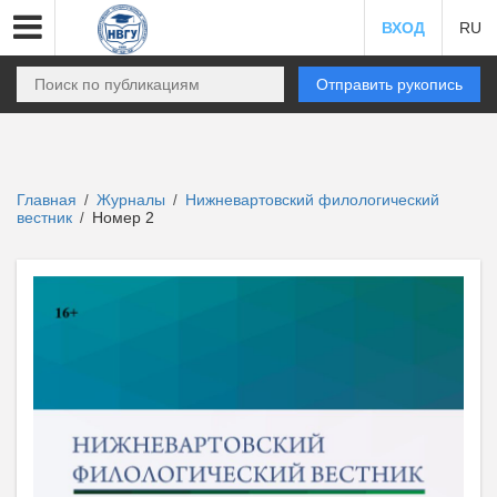
ВХОД
RU
Отправить рукопись
Главная
Журналы
Нижневартовский филологический
/
/
вестник
Номер 2
/