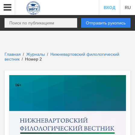
ВХОД
RU
Отправить рукопись
Главная
Журналы
Нижневартовский филологический
/
/
вестник
Номер 2
/