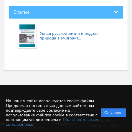
Статьи
Уклад русской жизни и родная
природа в эмигрант...
На нашем сайте используются cookie-файлы.
Продолжая пользоваться данным сайтом, вы
подтверждаете свое согласие на
© filvestnik.nvsu.ru
Согласен
Политика
использование файлов cookie в соответствии с
защиты и
настоящим уведомлением и
Пользовательским
Powered by
ие
обработки
Поддержка
И
соглашением
.
Editorum,
2026
персональных