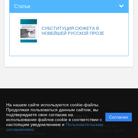
Статьи
СУБСТИТУЦИЯ СЮЖЕТА В
НОВЕЙШЕЙ РУССКОЙ ПРОЗЕ
На нашем сайте используются cookie-файлы.
Продолжая пользоваться данным сайтом, вы
подтверждаете свое согласие на
© filvestnik.nvsu.ru
Согласен
Политика
использование файлов cookie в соответствии с
защиты и
настоящим уведомлением и
Пользовательским
Powered by
ие
обработки
Поддержка
И
соглашением
.
Editorum,
2026
персональных