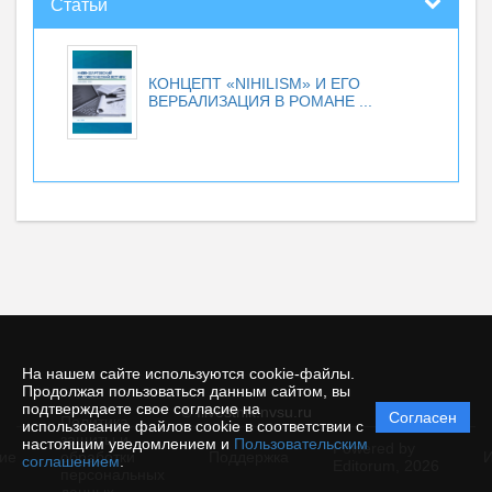
Статьи
КОНЦЕПТ «NIHILISM» И ЕГО
ВЕРБАЛИЗАЦИЯ В РОМАНЕ ...
На нашем сайте используются cookie-файлы.
Продолжая пользоваться данным сайтом, вы
подтверждаете свое согласие на
© filvestnik.nvsu.ru
Согласен
Политика
использование файлов cookie в соответствии с
защиты и
настоящим уведомлением и
Пользовательским
Powered by
ие
обработки
Поддержка
И
соглашением
.
Editorum,
2026
персональных