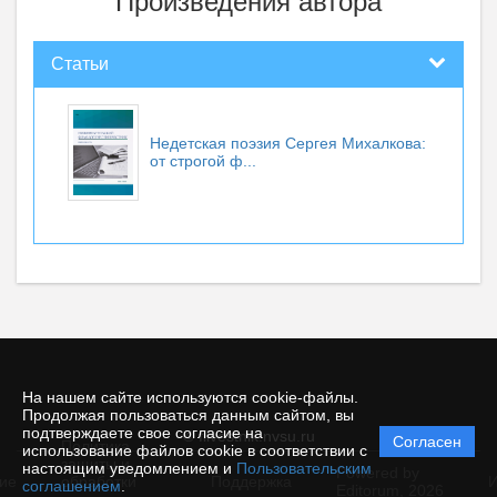
Произведения автора
Статьи
Недетская поэзия Сергея Михалкова:
от строгой ф...
На нашем сайте используются cookie-файлы.
Продолжая пользоваться данным сайтом, вы
подтверждаете свое согласие на
© filvestnik.nvsu.ru
Согласен
Политика
использование файлов cookie в соответствии с
защиты и
настоящим уведомлением и
Пользовательским
Powered by
ие
обработки
Поддержка
И
соглашением
.
Editorum,
2026