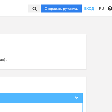
Отправить рукопись
ВХОД
RU
ал) ,