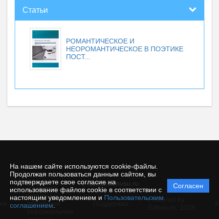
Статьи
РОМАНТИЧЕСКОЕ И
НЕОРОМАНТИЧЕСКОЕ В ПОЭТИКЕ
ПОСТ...
На нашем сайте используются cookie-файлы.
Продолжая пользоваться данным сайтом, вы
подтверждаете свое согласие на
© filvestnik.nvsu.ru
Согласен
Политика
использование файлов cookie в соответствии с
защиты и
настоящим уведомлением и
Пользовательским
Powered by
ие
обработки
Поддержка
И
соглашением
.
Editorum,
2026
персональных