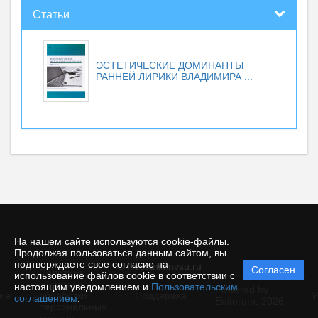
Статьи
ЭСТЕТИЧЕСКИЕ ДОМИНАНТЫ
РАННЕЙ ЛИРИКИ ВЛАДИМИРА ...
На нашем сайте используются cookie-файлы.
Продолжая пользоваться данным сайтом, вы
подтверждаете свое согласие на
© filvestnik.nvsu.ru
Согласен
Политика
использование файлов cookie в соответствии с
защиты и
настоящим уведомлением и
Пользовательским
Powered by
ие
обработки
Поддержка
И
соглашением
.
Editorum,
2026
персональных